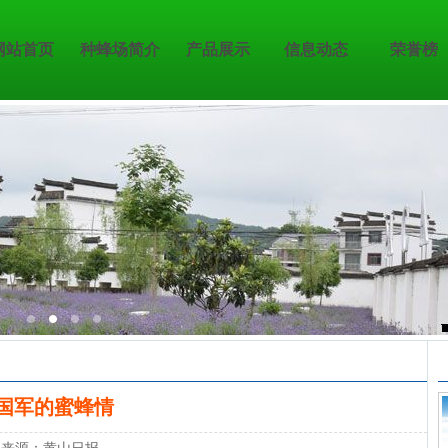
信息动态
荣誉榜
联系我们
最新图文