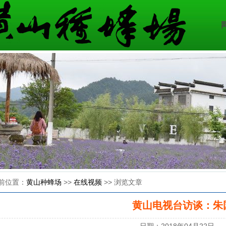
网站首页
种蜂场简介
产品展示
在线视频
手机版
手机版首页动
画
山电视台访谈：朱国军的蜜蜂情