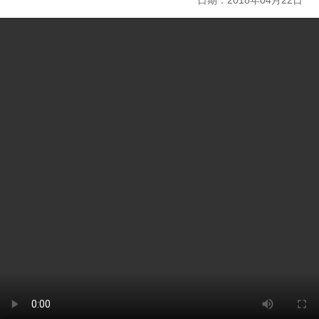
日期：2018年04月22日 来源：黄山日报