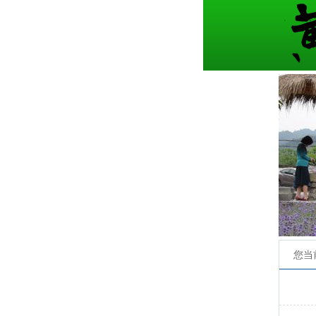
薰衣草庄园2
薰衣草庄园
黄山种蜂
黄山种蜂场
您当前位置：
黄山种蜂场
>>
在线视频
>> 浏览文章
黄